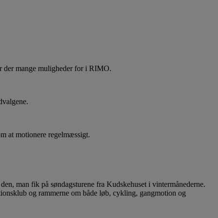
 er der mange muligheder for i RIMO.
udvalgene.
 om at motionere regelmæssigt.
den, man fik på søndagsturene fra Kudskehuset i vintermånederne.
motionsklub og rammerne om både løb, cykling, gangmotion og