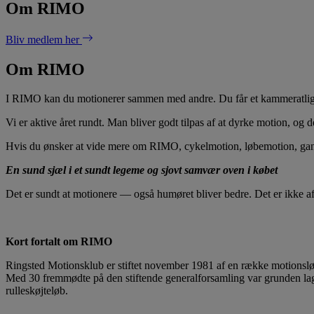
Om RIMO
Bliv medlem her
Om RIMO
I RIMO kan du motionerer sammen med andre. Du får et kammeratligt s
Vi er aktive året rundt. Man bliver godt tilpas af at dyrke motion, og
Hvis du ønsker at vide mere om RIMO, cykelmotion, løbemotion, gangmo
En sund sjæl i et sundt legeme og sjovt samvær oven i købet
Det er sundt at motionere — også humøret bliver bedre. Det er ikke af
Kort fortalt om RIMO
Ringsted Motionsklub er stiftet november 1981 af en række motionsl
Med 30 fremmødte på den stiftende generalforsamling var grunden la
rulleskøjteløb.