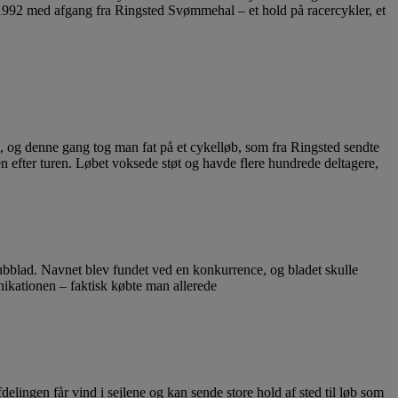
 1992 med afgang fra Ringsted Svømmehal – et hold på racercykler, et
m, og denne gang tog man fat på et cykelløb, som fra Ringsted sendte
en efter turen. Løbet voksede støt og havde flere hundrede deltagere,
lubblad. Navnet blev fundet ved en konkurrence, og bladet skulle
nikationen – faktisk købte man allerede
ingen får vind i sejlene og kan sende store hold af sted til løb som