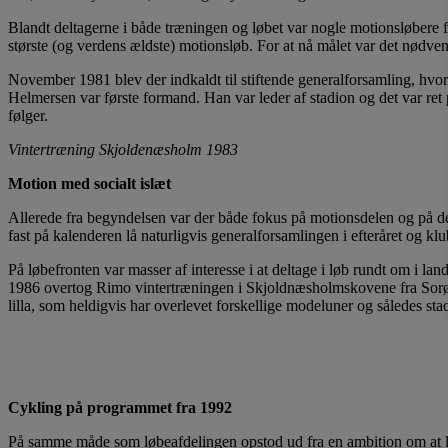
Blandt deltagerne i både træningen og løbet var nogle motionsløbere 
største (og verdens ældste) motionsløb. For at nå målet var det nødv
November 1981 blev der indkaldt til stiftende generalforsamling, hv
Helmersen var første formand. Han var leder af stadion og det var re
følger.
Vintertræning Skjoldenæsholm 1983
Motion med socialt islæt
Allerede fra begyndelsen var der både fokus på motionsdelen og på de
fast på kalenderen lå naturligvis generalforsamlingen i efteråret og klu
På løbefronten var masser af interesse i at deltage i løb rundt om i 
1986 overtog Rimo vintertræningen i Skjoldnæsholmskovene fra Sorø Amt,
lilla, som heldigvis har overlevet forskellige modeluner og således sta
Cykling på programmet fra 1992
På samme måde som løbeafdelingen opstod ud fra en ambition om at lø