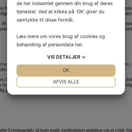
de har indsamlet gennem din brug af deres
fra Ringsted med ambitioner om mere løb. Målet var at deltage i Eremit
tjenester. Ved at klikke på 'OK' giver du
endigt med mere træning end bare i vintermånederne, og dermed var idéen
samtykke til disse formål.
or 30 motionister kunne godkende et sæt vedtægter med vægten på komb
t praktisk, når man nu havde behov for et sted med mulighed for omklæd
Læs mere om vores brug af cookies og
behandling af persondata
her
.
VIS
DETALJER
t sociale islæt bagefter. I 1982 deltog Rimo således med 55 deltagere i
bfesten, som løb af stabelen i februar.
JA
NEJ
OK
JA
NEJ
NØDVENDIGE
PRÆFERENCER
landet. Og ambitionerne fejlede heller ikke noget. I 1983 havde Rimo 6 
AFVIS ALLE
 og i 1988 blev det besluttet, at klubben skulle investere i egentligt 
dig præger klubtøjet.
JA
NEJ
JA
NEJ
MARKETING
STATISTIK
be Eremitageløb, så kom nogle medlemmers ambition om at cykle Sjællan