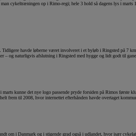
de man cykeltræningen op i Rimo-regi; hele 3 hold så dagens lys i marts
 Tidligere havde løberne været involveret i et byløb i Ringsted på 7 k
ter – og naturligvis afslutning i Ringsted med hygge og lidt godt til gan
e i marts kunne det nye logo passende pryde forsiden på Rimos første k
 helt frem til 2008, hvor internettet efterhånden havde overtaget kommu
 om i Danmark og i stigende grad også i udlandet, hvor især cykelafdel