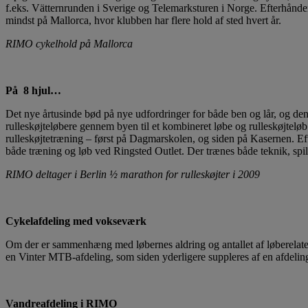
f.eks. Vätternrunden i Sverige og Telemarksturen i Norge. Efterhånden
mindst på Mallorca, hvor klubben har flere hold af sted hvert år.
RIMO cykelhold på Mallorca
På 8 hjul…
Det nye årtusinde bød på nye udfordringer for både ben og lår, og de
rulleskøjteløbere gennem byen til et kombineret løbe og rulleskøjteløb
rulleskøjtetræning – først på Dagmarskolen, og siden på Kasernen. Ef
både træning og løb ved Ringsted Outlet. Der trænes både teknik, spi
RIMO deltager i Berlin ½ marathon for rulleskøjter i 2009
Cykelafdeling med vokseværk
Om der er sammenhæng med løbernes aldring og antallet af løberelat
en Vinter MTB-afdeling, som siden yderligere suppleres af en afdel
Vandreafdeling i RIMO