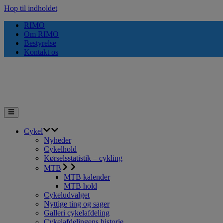
Hop til indholdet
RIMO
Om RIMO
Bestyrelse
Kontakt os
Cykel
Nyheder
Cykelhold
Kørselsstatistik – cykling
MTB
MTB kalender
MTB hold
Cykeludvalget
Nyttige ting og sager
Galleri cykelafdeling
Cykelafdelingens historie