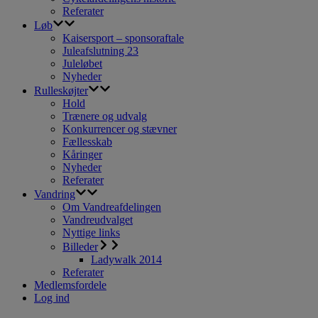
Referater
Løb
Kaisersport – sponsoraftale
Juleafslutning 23
Juleløbet
Nyheder
Rulleskøjter
Hold
Trænere og udvalg
Konkurrencer og stævner
Fællesskab
Kåringer
Nyheder
Referater
Vandring
Om Vandreafdelingen
Vandreudvalget
Nyttige links
Billeder
Ladywalk 2014
Referater
Medlemsfordele
Log ind