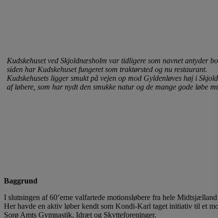
Kudskehuset ved Skjoldnæsholm var tidligere som navnet antyder bo
siden har Kudskehuset fungeret som traktørsted og nu restaurant.
Kudskehusets ligger smukt på vejen op mod Gyldenløves høj i Skjol
af løbere, som har nydt den smukke natur og de mange gode løbe mu
Baggrund
I slutningen af 60’erne valfartede motionsløbere fra hele Midtsjællan
Her havde en aktiv løber kendt som Kondi-Karl taget initiativ til et 
Sorø Amts Gymnastik, Idræt og Skytteforeninger.