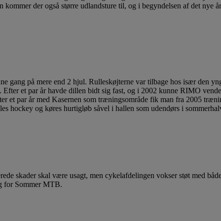
 kommer der også større udlandsture til, og i begyndelsen af det nye år
nne gang på mere end 2 hjul. Rulleskøjterne var tilbage hos især den yn
. Efter et par år havde dillen bidt sig fast, og i 2002 kunne RIMO vende
ter et par år med Kasernen som træningsområde fik man fra 2005 trænin
lles hockey og køres hurtigløb såvel i hallen som udendørs i sommerhal
erede skader skal være usagt, men cykelafdelingen vokser støt med båd
ing for Sommer MTB.