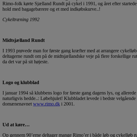
Rimo-folk kørte Sjælland Rundt på cykel i 1991, og året efter starte
hold med bagagebærere og et med indkøbskurve..!
Cykeltræning 1992
Midtsjælland Rundt
I 1993 prøvede man for første gang kræfter med at arrangere cykelløb.
deltagerne rundt om på de midtsjællandske veje på flere forskellige ru
da det var på sit højeste.
Logo og klubblad
I januar 1994 så klubbens logo for første gang dagens lys, og allered
naturligvis hedde..: Løbehjulet! Klubbladet levede i bedste velgående
domænenavnet
www.rimo.dk
i 2001.
Ud at køre…
Op gennem 90’erne deltager mange Rimo’er i både løb og cykelløb rundt