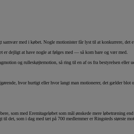
amvær med i købet. Nogle motionister får lyst til at konkurrere, det
 det er dejligt at have nogle at følges med — så kom bare og vær med.
tion og rulleskøjtemotion, så ring til en af os fra bestyrelsen eller 
gørende, hvor hurtigt eller hvor langt man motionerer, det gælder blot
øbere, som med Eremitageløbet som mål ønskede mere løbetræning end 
gt til det, som i dag med tæt på 700 medlemmer er Ringsteds største 