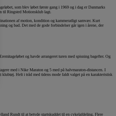
ageløbet, som blev løbet første gang i 1969 og i dag er Danmarks
 til Ringsted Motionsklub lagt.
inationen af motion, kondition og kammeratligt samvær. Kurt
ning og bad. Det med de gode forbindelser går igen i årene, der
 Eremitageløbet og havde arrangeret turen med spisning bagefter. Og
deltagere med i Nike Maraton og 5 med på halvmaraton-distancen. I
klubtøj. Helt i tråd med tidens mode faldt valget på en karakteristisk
d Rundt til at betyde startskuddet til en cykelafdeling. Flere