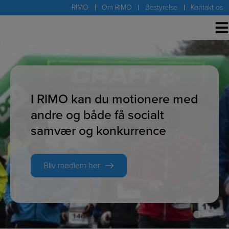
Hop
RIMO
Om RIMO
Bestyrelse
Kontakt os
til
indholdet
I RIMO kan du motionere med
andre og både få socialt
samvær og konkurrence
Bliv medlem her