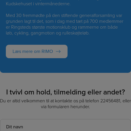
Kudskehuset i vintermånederne.
Med 30 fremmødte på den stiftende generalforsamling var
grunden lagt til det, som i dag med tæt på 700 medlemmer
er Ringsteds største motionsklub og rammerne om både
løb, cykling, gangmotion og rulleskøjteløb.
Læs mere om RIMO
I tvivl om hold, tilmelding eller andet?
Du er altid velkommen til at kontakte os på telefon 22456481, eller
via formularen herunder.
Navn
*