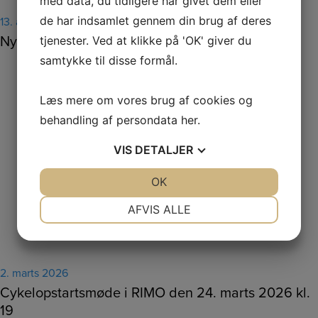
med data, du tidligere har givet dem eller
de har indsamlet gennem din brug af deres
13. april 2026
Nyt blad fra Løberen
tjenester. Ved at klikke på 'OK' giver du
samtykke til disse formål.
Læs mere om vores brug af cookies og
behandling af persondata
her
.
VIS
DETALJER
JA
NEJ
OK
JA
NEJ
NØDVENDIGE
PRÆFERENCER
AFVIS ALLE
JA
NEJ
JA
NEJ
MARKETING
STATISTIK
2. marts 2026
Cykelopstartsmøde i RIMO den 24. marts 2026 kl.
19