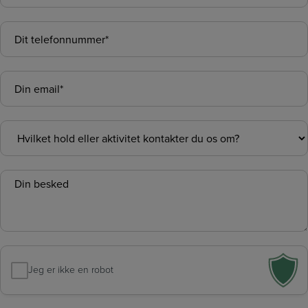
Telefon
*
E-
mail
*
Emne
Besked
*
Jeg er ikke en robot