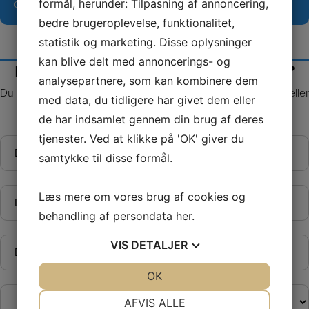
formål, herunder: Tilpasning af annoncering,
CVR: 29576424
bedre brugeroplevelse, funktionalitet,
statistik og marketing. Disse oplysninger
kan blive delt med annoncerings- og
I tvivl om hold, tilmelding eller andet?
analysepartnere, som kan kombinere dem
Du er altid velkommen til at kontakte os på telefon 22456481, eller
med data, du tidligere har givet dem eller
via formularen herunder.
de har indsamlet gennem din brug af deres
tjenester. Ved at klikke på 'OK' giver du
Navn
*
samtykke til disse formål.
Telefon
Læs mere om vores brug af cookies og
*
behandling af persondata
her
.
E-
VIS
DETALJER
mail
*
JA
NEJ
OK
JA
NEJ
Emne
NØDVENDIGE
PRÆFERENCER
AFVIS ALLE