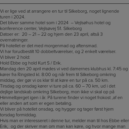
Vi er lige ved at arrangere en tur til Silkeborg, noget lignende
turen i 2024.
Det bliver samme hotel som i 2024 – Vejlsøhus hotel og
konference center, Vejlsøvej 51. Silkeborg
Datoer er: 20 – 21 – 22 og hjem den 23 april, altså 3
overnatninger.
På hotellet er det med morgenmad og aftensmad.
Vi har forudbestilt 10 dobbeltværelser, og 2 enkelt værelser.
Vi bliver 2 hold:
Hold Ebbe og hold Kurt S / Erik.
Mandag den 20 april mødes vi ved damernes klubhus kl. 7:45 og
kører fra Ringsted kl. 8:00 og når frem til Silkeborg omkring
middag, der gør vi os klar til at køre en tur på ca. 50 km.
Tirsdag og onsdag kører vi ture på ca. 60 – 70 km, ud i det
dejlige landskab omkring Silkeborg, mon ikke vi skal op på
Himmelbjerget igen i år. På turene finder vi noget frokost ,af en
eller anden art som er egen betaling.
Vi bliver på hotellet onsdag, og hygger og tager først hjem
torsdag formiddag.
Hvis man er interesseret i denne tur, melder man til hos Ebbe eller
Erik, og der skriver man om man kan køre, og hvor mange man