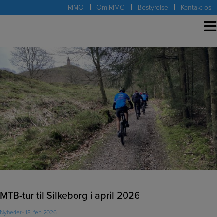
Hop
RIMO
Om RIMO
Bestyrelse
Kontakt os
til
indholdet
MTB-tur til Silkeborg i april 2026
Nyheder
18. feb 2026