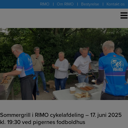
Hop
RIMO
Om RIMO
Bestyrelse
Kontakt os
til
indholdet
Sommergrill i RIMO cykelafdeling – 17. juni 2025
kl. 19:30 ved pigernes fodboldhus