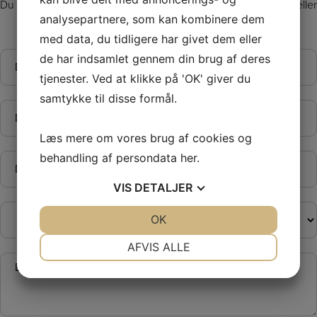
Du er altid velkommen til at kontakte os på telefon 22456481, eller
via formularen herunder.
analysepartnere, som kan kombinere dem
med data, du tidligere har givet dem eller
Navn
de har indsamlet gennem din brug af deres
*
tjenester. Ved at klikke på 'OK' giver du
samtykke til disse formål.
Telefon
*
Læs mere om vores brug af cookies og
E-
behandling af persondata
her
.
mail
*
VIS
DETALJER
Emne
JA
NEJ
OK
JA
NEJ
NØDVENDIGE
PRÆFERENCER
AFVIS ALLE
Besked
JA
NEJ
JA
NEJ
*
MARKETING
STATISTIK