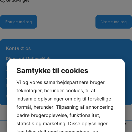
Cykeludvalget
Indlægsnavigation
Forrige indlæg
Næste indlæg
Kontakt os
Ringsted Motionsklub
Klosteråsen 55
Samtykke til cookies
4100 Ringsted
+45 22456481
Vi og vores samarbejdspartnere bruger
jytte@haak.dk
teknologier, herunder cookies, til at
CVR: 29576424
indsamle oplysninger om dig til forskellige
formål, herunder: Tilpasning af annoncering,
bedre brugeroplevelse, funktionalitet,
I tvivl om hold, tilmelding eller andet?
statistik og marketing. Disse oplysninger
kan blive delt med annoncerings- og